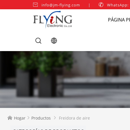

info@jm-flying.com
|

WhatsApp:
PÁGINA P
Hogar
Productos
Freidora de aire


