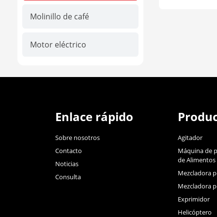
Molinillo de café
Motor eléctrico
Enlace rápido
Produc
Sobre nosotros
Agitador
Contacto
Máquina de 
de Alimentos
Noticias
Mezcladora po
Consulta
Mezcladora po
Exprimidor
Helicóptero