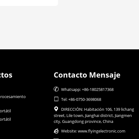
tos
Contacto Mensaje

Whatsapp: +86-18025817368
procesamiento

Tel: +86-0750-3698068

DIRECCIÓN: Habitación 106, 139 lichang
rtátil
street, Lile town, Jianghai district, Jiangmen
rtátil
city, Guangdong province, China

Website:
www.flyingelectronic.com