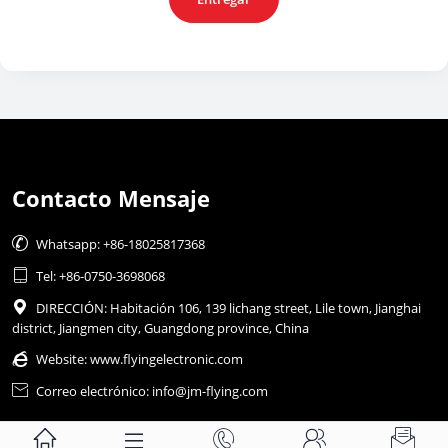
Contacto Mensaje

Whatsapp: +86-18025817368

Tel: +86-0750-3698068

DIRECCIÓN: Habitación 106, 139 lichang street, Lile town, Jianghai
district, Jiangmen city, Guangdong province, China

Website:
www.flyingelectronic.com

Correo electrónico: info@jm-flying.com




