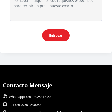
Entregar
Contacto Mensaje

Whatsapp: +86-18025817368

Tel: +86-0750-3698068