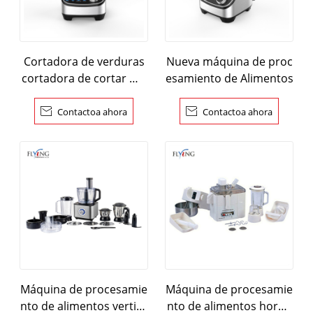
Cortadora de verduras
Nueva máquina de proc
cortadora de cortar má
esamiento de Alimentos
quina de procesamient
o de Alimentos

Contactoa ahora

Contactoa ahora
Máquina de procesamie
Máquina de procesamie
nto de alimentos vertica
nto de alimentos horne